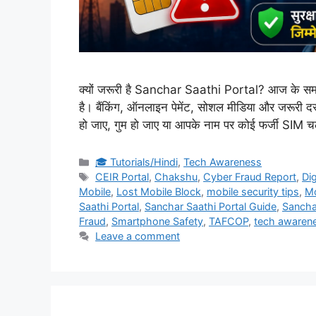
क्यों जरूरी है Sanchar Saathi Portal? आज के समय मे
है। बैंकिंग, ऑनलाइन पेमेंट, सोशल मीडिया और जरूरी दस्
हो जाए, गुम हो जाए या आपके नाम पर कोई फर्जी SIM
Categories
🎓 Tutorials/Hindi
,
Tech Awareness
Tags
CEIR Portal
,
Chakshu
,
Cyber Fraud Report
,
Dig
Mobile
,
Lost Mobile Block
,
mobile security tips
,
Mo
Saathi Portal
,
Sanchar Saathi Portal Guide
,
Sanchar
Fraud
,
Smartphone Safety
,
TAFCOP
,
tech awarene
Leave a comment