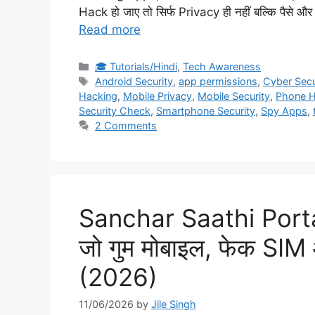
Hack हो जाए तो सिर्फ Privacy ही नहीं बल्कि पैसे 
Read more
Categories
🎓 Tutorials/Hindi
,
Tech Awareness
Tags
Android Security
,
app permissions
,
Cyber Secu
Hacking
,
Mobile Privacy
,
Mobile Security
,
Phone H
Security Check
,
Smartphone Security
,
Spy Apps
,
2 Comments
Sanchar Saathi Portal 
जो गुम मोबाइल, फेक SIM 
(2026)
11/06/2026
by
Jile Singh