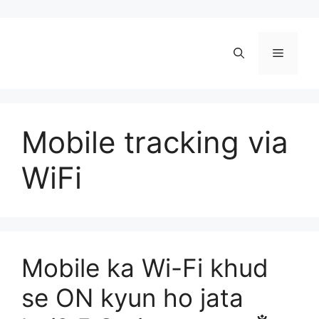
Skip
to
content
Menu
Mobile tracking via
WiFi
Mobile ka Wi-Fi khud
se ON kyun ho jata