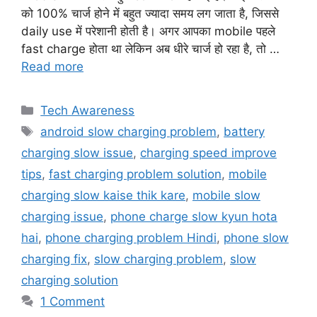
को 100% चार्ज होने में बहुत ज्यादा समय लग जाता है, जिससे
daily use में परेशानी होती है। अगर आपका mobile पहले
fast charge होता था लेकिन अब धीरे चार्ज हो रहा है, तो …
Read more
Categories
Tech Awareness
Tags
android slow charging problem
,
battery
charging slow issue
,
charging speed improve
tips
,
fast charging problem solution
,
mobile
charging slow kaise thik kare
,
mobile slow
charging issue
,
phone charge slow kyun hota
hai
,
phone charging problem Hindi
,
phone slow
charging fix
,
slow charging problem
,
slow
charging solution
1 Comment