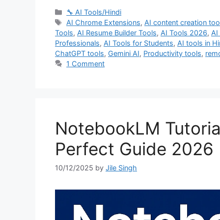
Categories
🔧 AI Tools/Hindi
Tags
AI Chrome Extensions
,
AI content creation too
Tools
,
AI Resume Builder Tools
,
AI Tools 2026
,
AI
Professionals
,
AI Tools for Students
,
AI tools in Hi
ChatGPT tools
,
Gemini AI
,
Productivity tools
,
remo
1 Comment
NotebookLM Tutorial H
Perfect Guide 2026
10/12/2025
by
Jile Singh