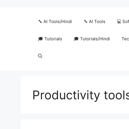
Skip
to
content
🔧 AI Tools/Hindi
🔧 AI Tools
💻 So
🎓 Tutorials
🎓 Tutorials/Hindi
Tec
Productivity tool