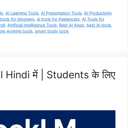
ls
,
AI Learning Tools
,
AI Presentation Tools
,
AI Productivity
 tools for bloggers
,
ai tools for freelancers
,
AI Tools for
ndi
,
Artificial Intelligence Tools
,
Best AI Apps
,
best AI tools
,
te working tools
,
smart study tools
indi में | Students के लिए