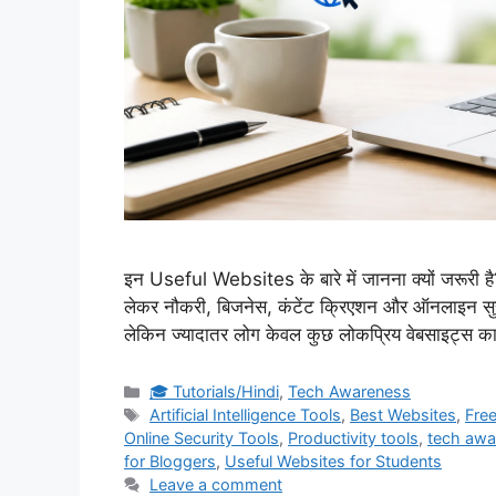
इन Useful Websites के बारे में जानना क्यों जरूरी है
लेकर नौकरी, बिजनेस, कंटेंट क्रिएशन और ऑनलाइन सु
लेकिन ज्यादातर लोग केवल कुछ लोकप्रिय वेबसाइट्स का
Categories
🎓 Tutorials/Hindi
,
Tech Awareness
Tags
Artificial Intelligence Tools
,
Best Websites
,
Fre
Online Security Tools
,
Productivity tools
,
tech awa
for Bloggers
,
Useful Websites for Students
Leave a comment