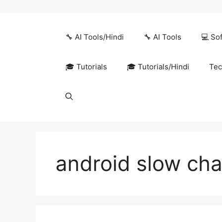
Skip
to
content
🔧 AI Tools/Hindi
🔧 AI Tools
💻 So
🎓 Tutorials
🎓 Tutorials/Hindi
Tec
android slow ch