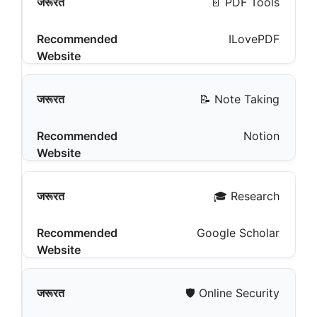
📄 PDF Tools
ILovePDF
📝 Note Taking
Notion
🎓 Research
Google Scholar
🛡️ Online Security