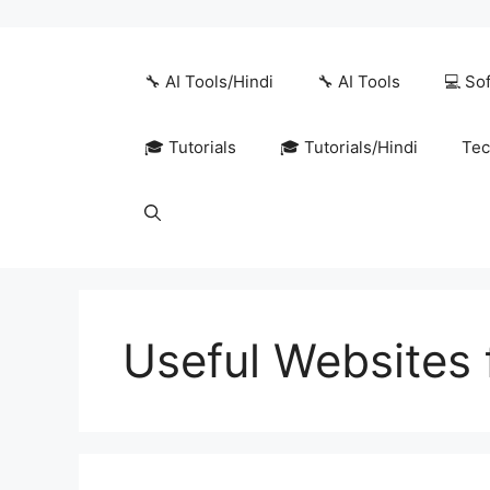
Skip
to
content
🔧 AI Tools/Hindi
🔧 AI Tools
💻 So
🎓 Tutorials
🎓 Tutorials/Hindi
Tec
Useful Websites 