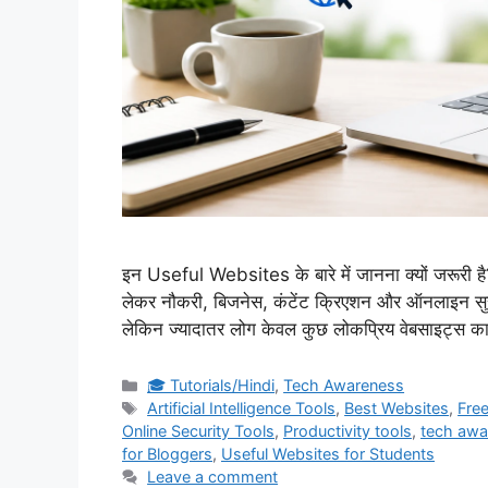
इन Useful Websites के बारे में जानना क्यों जरूरी है
लेकर नौकरी, बिजनेस, कंटेंट क्रिएशन और ऑनलाइन सु
लेकिन ज्यादातर लोग केवल कुछ लोकप्रिय वेबसाइट्स का
Categories
🎓 Tutorials/Hindi
,
Tech Awareness
Tags
Artificial Intelligence Tools
,
Best Websites
,
Fre
Online Security Tools
,
Productivity tools
,
tech awa
for Bloggers
,
Useful Websites for Students
Leave a comment