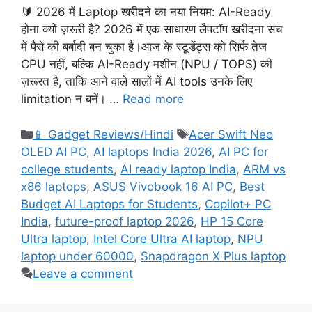
🔰 2026 में Laptop खरीदने का नया नियम: AI-Ready
होना क्यों ज़रूरी है? 2026 में एक साधारण लैपटॉप खरीदना सच
में पैसे की बर्बादी बन चुका है।आज के स्टूडेंट्स को सिर्फ तेज
CPU नहीं, बल्कि AI-Ready मशीन (NPU / TOPS) की
ज़रूरत है, ताकि आने वाले सालों में AI tools उनके लिए
limitation न बनें। …
Read more
Categories
Tags
📱 Gadget Reviews/Hindi
Acer Swift Neo
OLED AI PC
,
AI laptops India 2026
,
AI PC for
college students
,
AI ready laptop India
,
ARM vs
x86 laptops
,
ASUS Vivobook 16 AI PC
,
Best
Budget AI Laptops for Students
,
Copilot+ PC
India
,
future-proof laptop 2026
,
HP 15 Core
Ultra laptop
,
Intel Core Ultra AI laptop
,
NPU
laptop under 60000
,
Snapdragon X Plus laptop
Leave a comment