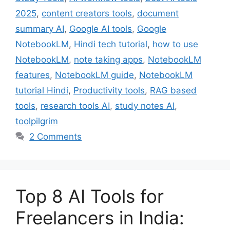
2025
,
content creators tools
,
document
summary AI
,
Google AI tools
,
Google
NotebookLM
,
Hindi tech tutorial
,
how to use
NotebookLM
,
note taking apps
,
NotebookLM
features
,
NotebookLM guide
,
NotebookLM
tutorial Hindi
,
Productivity tools
,
RAG based
tools
,
research tools AI
,
study notes AI
,
toolpilgrim
2 Comments
Top 8 AI Tools for
Freelancers in India: