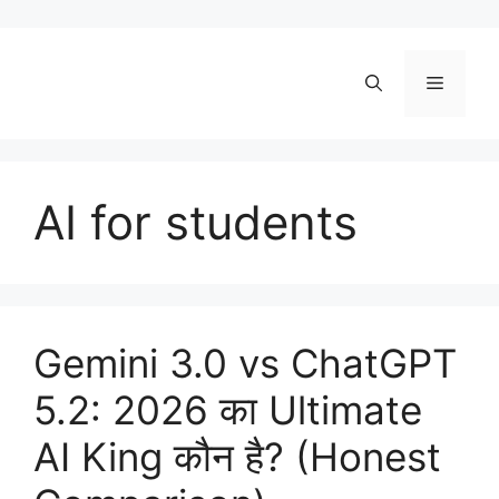
Skip
to
content
Menu
AI for students
Gemini 3.0 vs ChatGPT
5.2: 2026 का Ultimate
AI King कौन है? (Honest