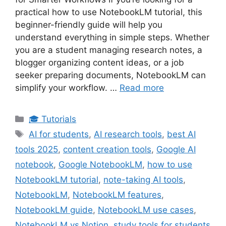
practical how to use NotebookLM tutorial, this
beginner-friendly guide will help you
understand everything in simple steps. Whether
you are a student managing research notes, a
blogger organizing content ideas, or a job
seeker preparing documents, NotebookLM can
simplify your workflow. …
Read more
Categories
🎓 Tutorials
Tags
AI for students
,
AI research tools
,
best AI
tools 2025
,
content creation tools
,
Google AI
notebook
,
Google NotebookLM
,
how to use
NotebookLM tutorial
,
note-taking AI tools
,
NotebookLM
,
NotebookLM features
,
NotebookLM guide
,
NotebookLM use cases
,
NotebookLM vs Notion
,
study tools for students