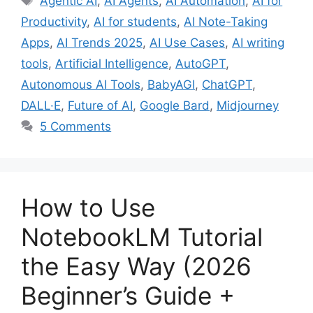
Agentic AI
,
AI Agents
,
AI Automation
,
AI for
Productivity
,
AI for students
,
AI Note-Taking
Apps
,
AI Trends 2025
,
AI Use Cases
,
AI writing
tools
,
Artificial Intelligence
,
AutoGPT
,
Autonomous AI Tools
,
BabyAGI
,
ChatGPT
,
DALL·E
,
Future of AI
,
Google Bard
,
Midjourney
5 Comments
How to Use
NotebookLM Tutorial
the Easy Way (2026
Beginner’s Guide +