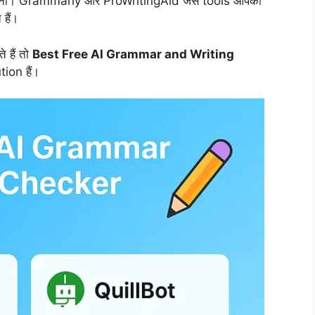
 बनाना। Grammarly और ProWritingAid जैसे tools आपकी
हैं।
 हैं तो
Best Free AI Grammar and Writing
ion हैं।