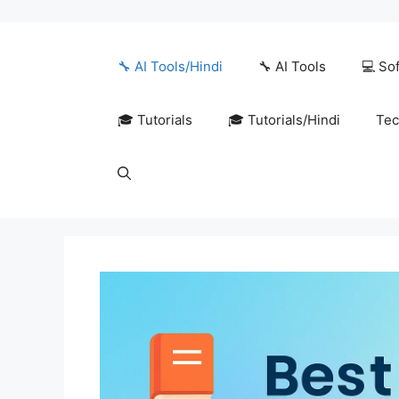
Skip
to
content
🔧 AI Tools/Hindi
🔧 AI Tools
💻 So
🎓 Tutorials
🎓 Tutorials/Hindi
Tec