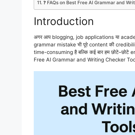
❓ FAQs on Best Free AI Grammar and Wri
Introduction
अगर आप blogging, job applications या academic
grammar mistake भी पूरे content की credibil
time-consuming है बल्कि कई बार हम छोटे–छोटे er
Free AI Grammar and Writing Checker Tools 