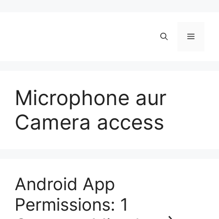
Skip
to
content
Menu
Microphone aur
Camera access
Android App
Permissions: 1