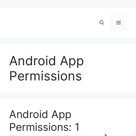
Skip
to
content
Menu
Android App
Permissions
Android App
Permissions: 1