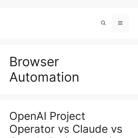
Skip
to
content
Menu
Browser
Automation
OpenAI Project
Operator vs Claude vs