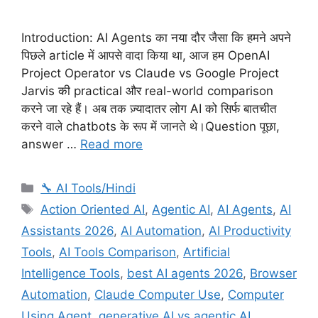
Introduction: AI Agents का नया दौर जैसा कि हमने अपने
पिछले article में आपसे वादा किया था, आज हम OpenAI
Project Operator vs Claude vs Google Project
Jarvis की practical और real-world comparison
करने जा रहे हैं। अब तक ज़्यादातर लोग AI को सिर्फ बातचीत
करने वाले chatbots के रूप में जानते थे।Question पूछा,
answer …
Read more
Categories
🔧 AI Tools/Hindi
Tags
Action Oriented AI
,
Agentic AI
,
AI Agents
,
AI
Assistants 2026
,
AI Automation
,
AI Productivity
Tools
,
AI Tools Comparison
,
Artificial
Intelligence Tools
,
best AI agents 2026
,
Browser
Automation
,
Claude Computer Use
,
Computer
Using Agent
,
generative AI vs agentic AI
,