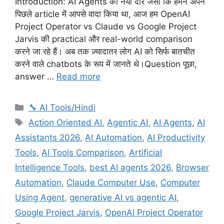
Introduction: AI Agents का नया दौर जैसा कि हमने अपने
पिछले article में आपसे वादा किया था, आज हम OpenAI
Project Operator vs Claude vs Google Project
Jarvis की practical और real-world comparison
करने जा रहे हैं। अब तक ज़्यादातर लोग AI को सिर्फ बातचीत
करने वाले chatbots के रूप में जानते थे।Question पूछा,
answer …
Read more
Categories
🔧 AI Tools/Hindi
Tags
Action Oriented AI
,
Agentic AI
,
AI Agents
,
AI
Assistants 2026
,
AI Automation
,
AI Productivity
Tools
,
AI Tools Comparison
,
Artificial
Intelligence Tools
,
best AI agents 2026
,
Browser
Automation
,
Claude Computer Use
,
Computer
Using Agent
,
generative AI vs agentic AI
,
Google Project Jarvis
,
OpenAI Project Operator