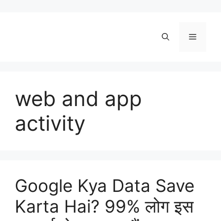
Skip
to
content
Menu
web and app
activity
Google Kya Data Save
Karta Hai? 99% लोग इस