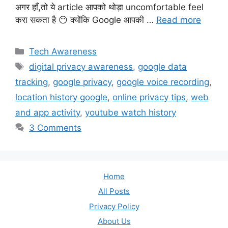
अगर हाँ,तो ये article आपको थोड़ा uncomfortable feel
करा सकता है 😶 क्योंकि Google आपकी …
Read more
Categories
Tech Awareness
Tags
digital privacy awareness
,
google data
tracking
,
google privacy
,
google voice recording
,
location history google
,
online privacy tips
,
web
and app activity
,
youtube watch history
3 Comments
Home
All Posts
Privacy Policy
About Us