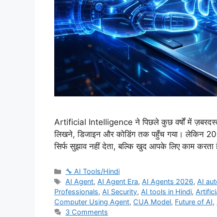
Artificial Intelligence ने पिछले कुछ वर्षों में ज़बरदस
लिखने, डिजाइन और कोडिंग तक पहुँच गया। लेकिन 2026
सिर्फ सुझाव नहीं देता, बल्कि खुद आपके लिए काम करत
Categories
🔧 AI Tools/Hindi
Tags
AI Agent
,
AI Agent Era
,
AI Agents 2026
,
AI au
Professionals
,
AI Security
,
AI tools in Hindi
,
Artific
Computer Using Agent
,
CUA Model
,
Future of AI
,
3 Comments