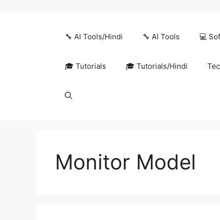
Skip
to
content
🔧 AI Tools/Hindi
🔧 AI Tools
💻 So
🎓 Tutorials
🎓 Tutorials/Hindi
Tec
Monitor Model