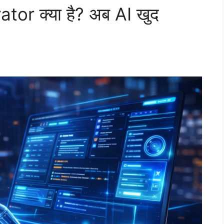
or क्या है? अब AI खुद