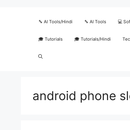
Skip
to
content
🔧 AI Tools/Hindi
🔧 AI Tools
💻 So
🎓 Tutorials
🎓 Tutorials/Hindi
Tec
android phone s