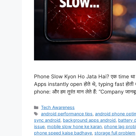
Phone Slow Kyon Ho Jata Hai? एक time था जब
Apps instantly open होते थे, typing fast होती थ
phone: और हम तुरंत मान लेते हैं: “Company जान
Categories
Tech Awareness
Tags
android performance tips
,
android phone opti
sync android
,
background apps android
,
battery 
issue
,
mobile slow hone ke karan
,
phone lag prob
phone speed kaise badhaye
,
storage full problem